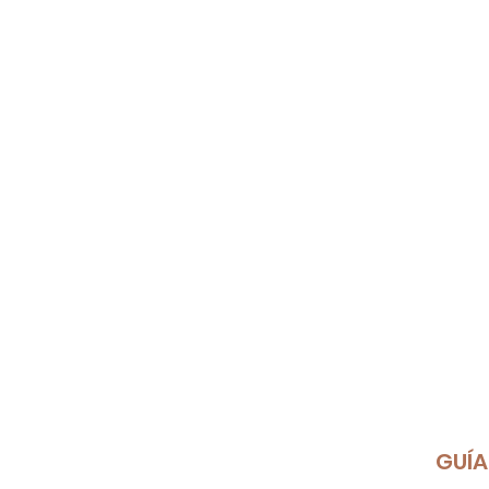
Quiénes Somos
Chihuahuas
Guía de Cuidados
GUÍA