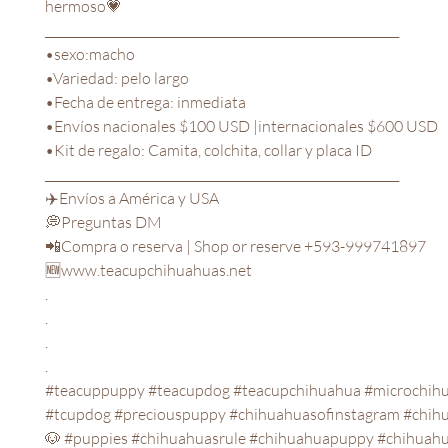
hermoso💗

___________________________________________________________

•sexo:macho

•Variedad: pelo largo

•Fecha de entrega: inmediata

•Envíos nacionales $100 USD |internacionales $600 USD

•Kit de regalo: Camita, colchita, collar y placa ID

___________________________________________________________

✈️Envíos a América y USA

💭Preguntas DM

📲Compra o reserva | Shop or reserve +593-999741897

🆕www.teacupchihuahuas.net

.

.

.

.

#teacuppuppy #teacupdog #teacupchihuahua #microchihu
#tcupdog #preciouspuppy #chihuahuasofinstagram #chihu
🐶 #puppies #chihuahuasrule #chihuahuapuppy #chihuahua