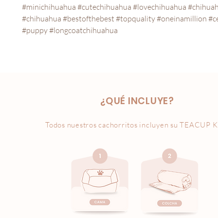
#minichihuahua #cutechihuahua #lovechihuahua #chihuah
#chihuahua #bestofthebest #topquality #oneinamillion #ce
#puppy #longcoatchihuahua
¿QUÉ INCLUYE?
Todos nuestros cachorritos incluyen su
TEACUP K