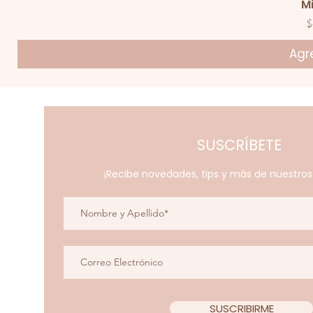
V
M
P
$
Agre
SUSCRÍBETE
¡Recibe novedades, tips y más de nuestro
SUSCRIBIRME