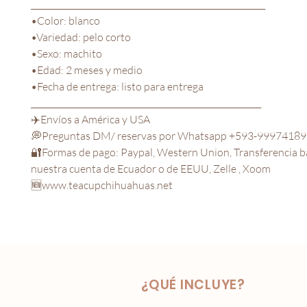
_________________________________________________________
•Color: blanco 
•Variedad: pelo corto
•Sexo: machito
•Edad: 2 meses y medio
•Fecha de entrega: listo para entrega
________________________________________________________
✈️Envíos a América y USA
💭Preguntas DM/ reservas por Whatsapp +593-9997418
🔐Formas de pago: Paypal, Western Union, Transferencia ba
nuestra cuenta de Ecuador o de EEUU, Zelle , Xoom
🆕www.teacupchihuahuas.net
¿QUÉ INCLUYE?