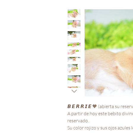
𝘽 𝙀 𝙍 𝙍 𝙄 𝙀 🧡 (abierta su reserv
A partir de hoy este bebito divino
reservado.

Su color rojizo y sus ojos azules