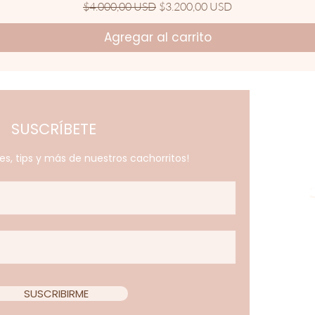
Precio
Precio de oferta
$4.000,00 USD
$3.200,00 USD
Agregar al carrito
SUSCRÍBETE
es, tips y más de nuestros
cachorritos!
SUSCRIBIRME