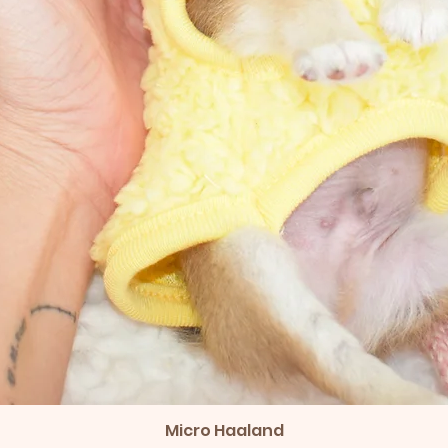
Vista rápida
Micro Haaland