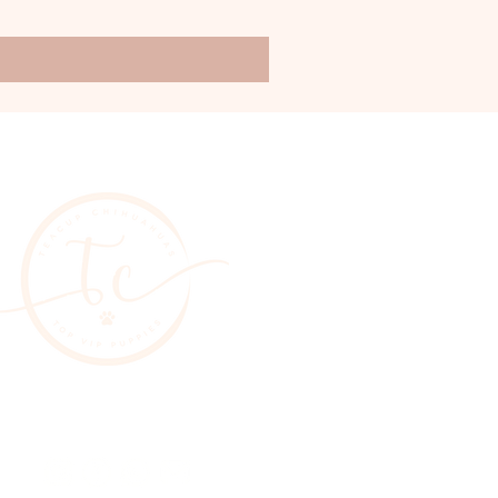
Síguenos y conoce más de
nuestros chihuahuas