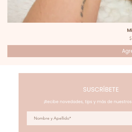
V
M
P
$
Agre
SUSCRÍBETE
¡Recibe novedades, tips y más de nuestro