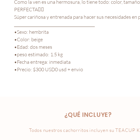
Como la ven es una hermosura, lo tiene todo: color, tamaño 
PERFECTA👌🏻

Súper cariñosa y entrenada para hacer sus necesidades en 
___________________________________________

•Sexo: hembrita

•Color: beige

•Edad: dos meses

•peso estimado: 1.5 kg

•Fecha entrega: inmediata

¿QUÉ INCLUYE?
Todos nuestros cachorritos incluyen su
TEACUP K