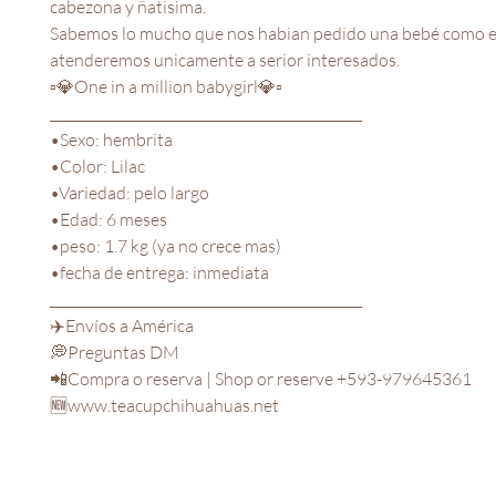
cabezona y ñatisima.

Sabemos lo mucho que nos habian pedido una bebé como ella
atenderemos unicamente a serior interesados. 

▫️💎One in a million babygirl💎▫️

_______________________________________________

•Sexo: hembrita

•Color: Lilac

•Variedad: pelo largo

•Edad: 6 meses

•peso: 1.7 kg (ya no crece mas)

•fecha de entrega: inmediata

_______________________________________________

✈️Envíos a América

💭Preguntas DM

📲Compra o reserva | Shop or reserve +593-979645361

🆕www.teacupchihuahuas.net