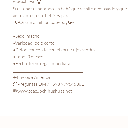
maravilloso 🤩
Si estabas esperando un bebé que resalte demasiado y que
visto antes, este bebé es para ti!
▫️💎One in a million babyboy💎▫️
__________________________________________
•Sexo: macho
•Variedad: pelo corto
•Color: chocolate con blanco / ojos verdes
•Edad: 3 meses
•Fecha de entrega: inmediata
_________________________________________
✈️Envíos a América
💭Preguntas DM / +593 979645361
🆕www.teacupchihuahuas.net