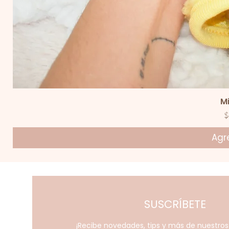
V
M
P
$
Agre
SUSCRÍBETE
¡Recibe novedades, tips y más de nuestro