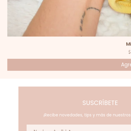
V
M
P
$
Agre
SUSCRÍBETE
¡Recibe novedades, tips y más de nuestro