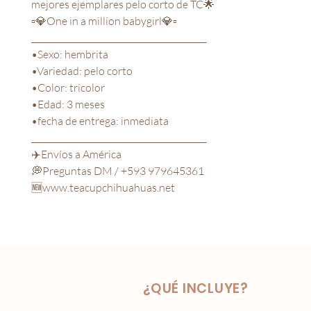
mejores ejemplares pelo corto de TC🌟
▫️💎One in a million babygirl💎▫️
__________________________________________
•Sexo: hembrita
•Variedad: pelo corto
•Color: tricolor
•Edad: 3 meses
•fecha de entrega: inmediata
__________________________________________
✈️Envíos a América
💭Preguntas DM / +593 979645361
🆕www.teacupchihuahuas.net
¿QUÉ INCLUYE?