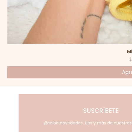
V
M
P
$
Agre
SUSCRÍBETE
¡Recibe novedades, tips y más de nuestro