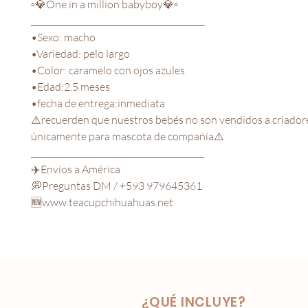
▫️💎One in a million babyboy💎▫️
__________________________________________
•Sexo: macho
•Variedad: pelo largo
•Color: caramelo con ojos azules
•Edad:2.5 meses
•fecha de entrega:inmediata
⚠️recuerden que nuestros bebés no son vendidos a criador
únicamente para mascota de compañía⚠️
__________________________________________
✈️Envíos a América
💭Preguntas DM / +593 979645361
🆕www.teacupchihuahuas.net
¿QUÉ INCLUYE?