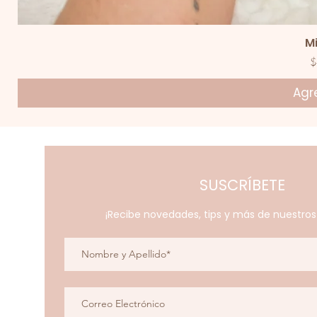
V
M
P
$
Agre
SUSCRÍBETE
¡Recibe novedades, tips y más de nuestro