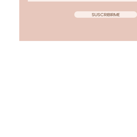
SUSCRIBIRME
Copyright 2022 Teacup Chi
Diseño