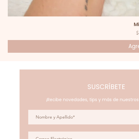
V
M
P
$
Agre
SUSCRÍBETE
¡Recibe novedades, tips y más de nuestro