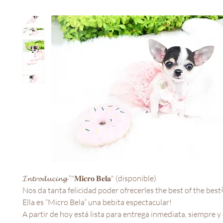
𝓘𝓷𝓽𝓻𝓸𝓭𝓾𝓬𝓲𝓷𝓰 “"𝐌𝐢𝐜𝐫𝐨 𝐁𝐞𝐥𝐚" (disponible)

Nos da tanta felicidad poder ofrecerles the best of the best
Ella es “Micro Bela” una bebita espectacular!

A partir de hoy está lista para entrega inmediata, siempre y