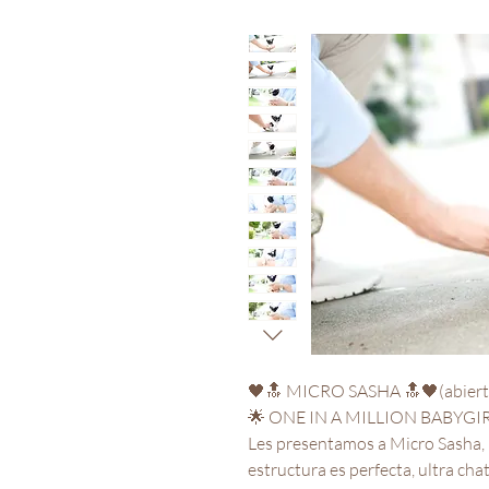
🖤🔝 MICRO SASHA 🔝🖤(abierta
🌟 ONE IN A MILLION BABYGIR
Les presentamos a Micro Sasha, 
estructura es perfecta, ultra cha