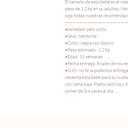
El tamaño de esta bebé es el má
peso de 1.2 kg en su adultez. Ne
siga todas nuestras recomendacio
—————————————————
•Variedad: pelo corto
•Sexo: hembrita
•Color: negra con blanco
•Peso estimado: 1.2 kg
•Edad: 11 semanas
•Fecha entrega: finales de novi
•OJO: no te la podemos entregar 
necesita esta bebé para su cuid
con cama baja. Pasta calórica y 
comer de 3-4 veces al día .