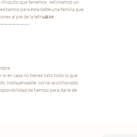
s chiquito que tenemos , estimamos un
cesitamos para esta bebé una familia que
nes al pie de la letra🙏📜
———————-
embre
si en casa no tienes listo todo lo que
ado. Indispensable: corral acolchonado
disponibilidad de tiempo para darle de