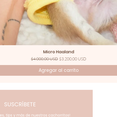
Vista rápida
Micro Haaland
Precio
Precio de oferta
$4.000,00 USD
$3.200,00 USD
Agregar al carrito
SUSCRÍBETE
es, tips y más de nuestros
cachorritos!