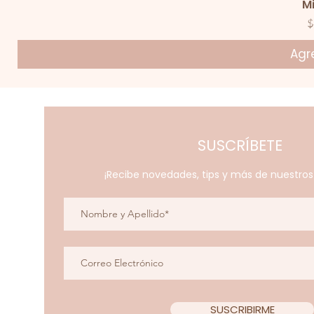
V
M
P
$
Agre
SUSCRÍBETE
¡Recibe novedades, tips y más de nuestro
SUSCRIBIRME