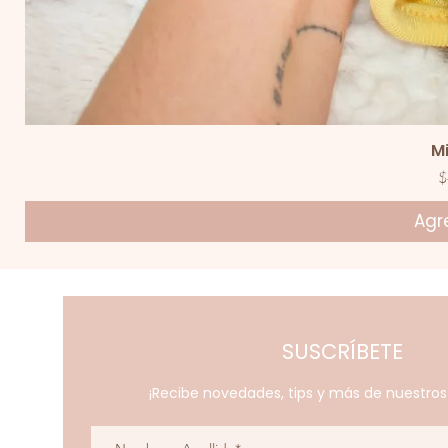
V
M
P
$
Agre
SUSCRÍBETE
¡Recibe novedades, tips y más de nuestro