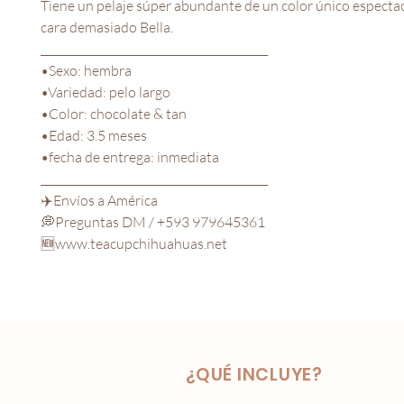
Tiene un pelaje súper abundante de un color único especta
cara demasiado Bella.
__________________________________________
•Sexo: hembra
•Variedad: pelo largo
•Color: chocolate & tan
•Edad: 3.5 meses
•fecha de entrega: inmediata
__________________________________________
✈️Envíos a América
💭Preguntas DM / +593 979645361
🆕www.teacupchihuahuas.net
¿QUÉ INCLUYE?