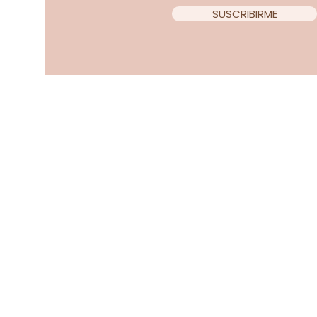
SUSCRIBIRME
Copyright 2022 Teacup Chi
Diseño