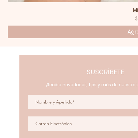
V
M
P
$
Agre
SUSCRÍBETE
¡Recibe novedades, tips y más de nuestro