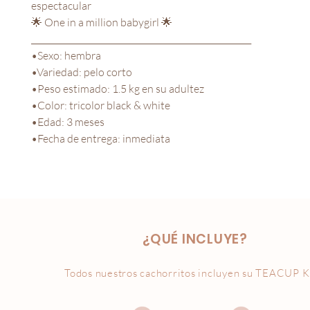
espectacular
🌟 One in a million babygirl 🌟
_____________________________________________________
•Sexo: hembra
•Variedad: pelo corto
•Peso estimado: 1.5 kg en su adultez
•Color: tricolor black & white
•Edad: 3 meses
•Fecha de entrega: inmediata
¿QUÉ INCLUYE?
Todos nuestros cachorritos incluyen su
TEACUP K