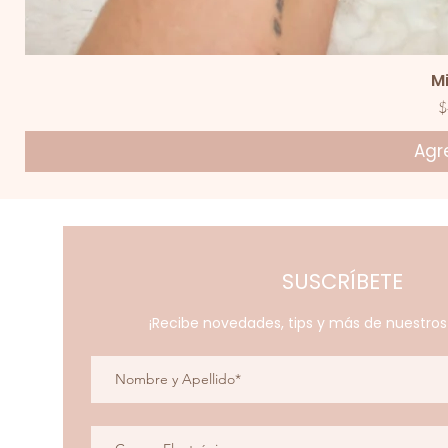
V
M
P
$
Agre
SUSCRÍBETE
¡Recibe novedades, tips y más de nuestro