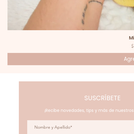
V
M
P
$
Agre
SUSCRÍBETE
¡Recibe novedades, tips y más de nuestro