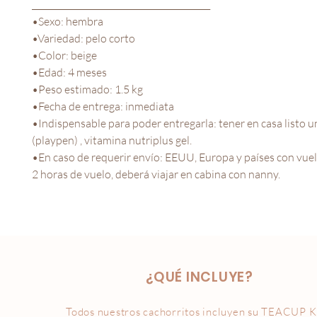
__________________________________________
•Sexo: hembra
•Variedad: pelo corto
•Color: beige
•Edad: 4 meses
•Peso estimado: 1.5 kg
•Fecha de entrega: inmediata
•Indispensable para poder entregarla: tener en casa listo u
(playpen) , vitamina nutriplus gel.
•En caso de requerir envío: EEUU, Europa y países con vue
2 horas de vuelo, deberá viajar en cabina con nanny.
¿QUÉ INCLUYE?
Todos nuestros cachorritos incluyen su
TEACUP K