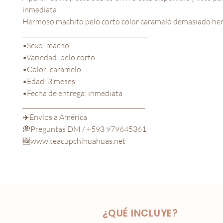
inmediata .
Hermoso machito pelo corto color caramelo demasiado he
__________________________________________
•Sexo: macho
•Variedad: pelo corto
•Color: caramelo
•Edad: 3 meses
•Fecha de entrega: inmediata
_________________________________________
✈️Envíos a América
💭Preguntas DM / +593 979645361
🆕www.teacupchihuahuas.net
¿QUÉ INCLUYE?