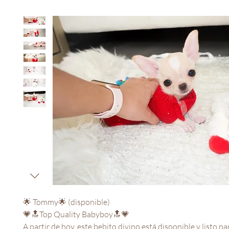
🌟 Tommy🌟 (disponible)
💗🔝Top Quality Babyboy🔝💗
A partir de hoy, este bebito divino está disponible y listo p