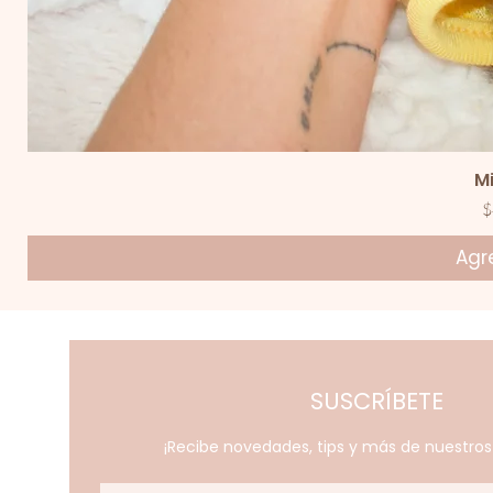
V
M
P
$
Agre
SUSCRÍBETE
¡Recibe novedades, tips y más de nuestro