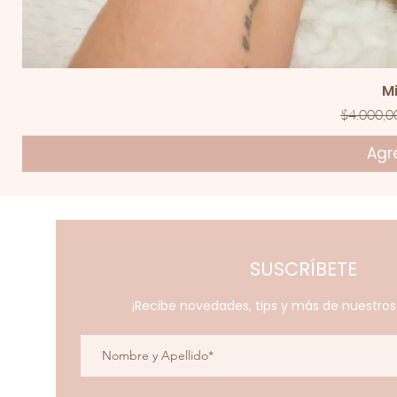
V
M
Precio
$4.000,0
Agre
SUSCRÍBETE
¡Recibe novedades, tips y más de nuestro